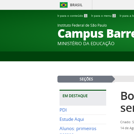
BRASIL
Ir para o conteúdo
1
Ir para o menu
2
Ir para a
Instituto Federal de São Paulo
Campus Barr
MINISTÉRIO DA EDUCAÇÃO
SEÇÕES
Bo
EM DESTAQUE
se
PDI
Estude Aqui
Criado: 
Alunos: primeiros
14 de Ag