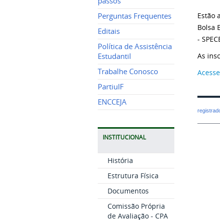
passos
Estão 
Perguntas Frequentes
Bolsa 
Editais
- SPEC
Política de Assistência
As ins
Estudantil
Trabalhe Conosco
Acesse
PartiuIF
ENCCEJA
registra
INSTITUCIONAL
História
Estrutura Física
Documentos
Comissão Própria
de Avaliação - CPA