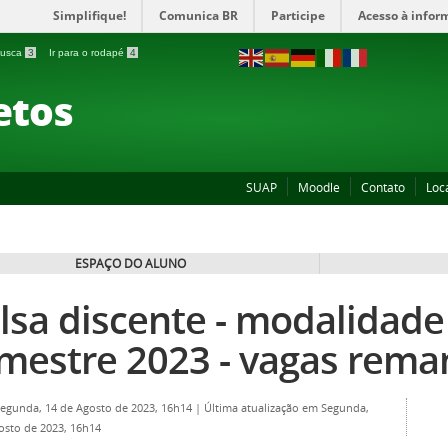
Simplifique!
Comunica BR
Participe
Acesso à infor
 busca
3
Ir para o rodapé
4
etos
SUAP
Moodle
Contato
Loc
ESPAÇO DO ALUNO
lsa discente - modalidade 
mestre 2023 - vagas rema
Segunda, 14 de Agosto de 2023, 16h14
|
Última atualização em Segunda,
osto de 2023, 16h14