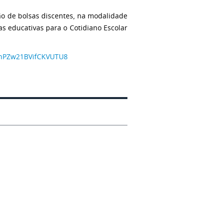
são de bolsas discentes, na modalidade
as educativas para o Cotidiano Escolar
e/nPZw21BVifCKVUTU8