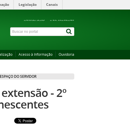
mação
Legislação
Canais
ACESSIBILIDADE
ALTO CONTRASTE
alização
Acesso à Informação
Ouvidoria
ESPAÇO DO SERVIDOR
extensão - 2º
nescentes