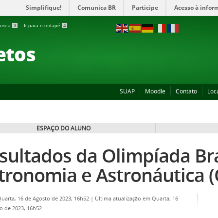
Simplifique!
Comunica BR
Participe
Acesso à infor
 busca
3
Ir para o rodapé
4
etos
SUAP
Moodle
Contato
Loc
ESPAÇO DO ALUNO
sultados da Olimpíada Bra
tronomia e Astronáutica (
Quarta, 16 de Agosto de 2023, 16h52
|
Última atualização em Quarta, 16
o de 2023, 16h52