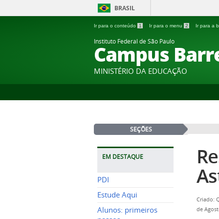
BRASIL
Ir para o conteúdo
1
Ir para o menu
2
Ir para a
Instituto Federal de São Paulo
Campus Barr
MINISTÉRIO DA EDUCAÇÃO
SEÇÕES
Re
EM DESTAQUE
As
PDI
Estude Aqui
Criado: 
Alunos: primeiros
de Agost