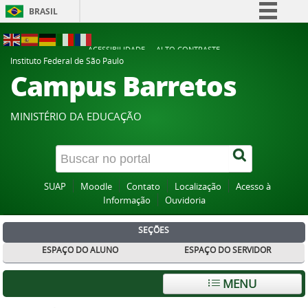
BRASIL
Simplifique!
ACESSIBILIDADE
ALTO CONTRASTE
Comunica BR
Instituto Federal de São Paulo
Campus Barretos
Participe
Acesso à informação
MINISTÉRIO DA EDUCAÇÃO
Legislação
Canais
SUAP
Moodle
Contato
Localização
Acesso à
Informação
Ouvidoria
SEÇÕES
ESPAÇO DO ALUNO
ESPAÇO DO SERVIDOR
MENU