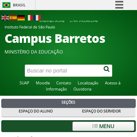
BRASIL
Simplifique!
ACESSIBILIDADE
ALTO CONTRASTE
Comunica BR
Instituto Federal de São Paulo
Campus Barretos
Participe
Acesso à informação
MINISTÉRIO DA EDUCAÇÃO
Legislação
Canais
SUAP
Moodle
Contato
Localização
Acesso à
Informação
Ouvidoria
SEÇÕES
ESPAÇO DO ALUNO
ESPAÇO DO SERVIDOR
MENU