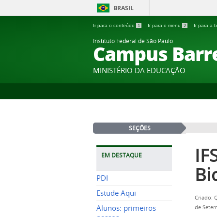
BRASIL
Ir para o conteúdo
1
Ir para o menu
2
Ir para a
Instituto Federal de São Paulo
Campus Barr
MINISTÉRIO DA EDUCAÇÃO
SEÇÕES
IF
EM DESTAQUE
Bi
PDI
Estude Aqui
Criado: 
Alunos: primeiros
de Setem