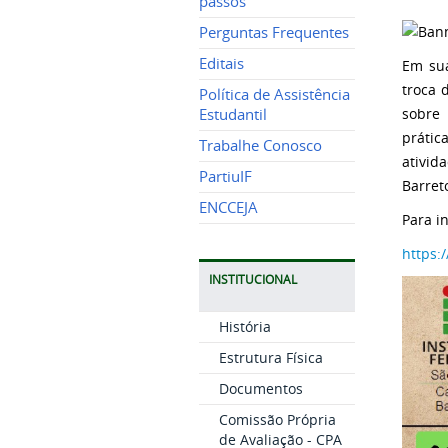
passos
Perguntas Frequentes
Editais
Em sua
troca 
Política de Assistência
sobre 
Estudantil
prátic
Trabalhe Conosco
ativid
PartiuIF
Barret
ENCCEJA
Para i
https
INSTITUCIONAL
História
Estrutura Física
Documentos
Comissão Própria
de Avaliação - CPA