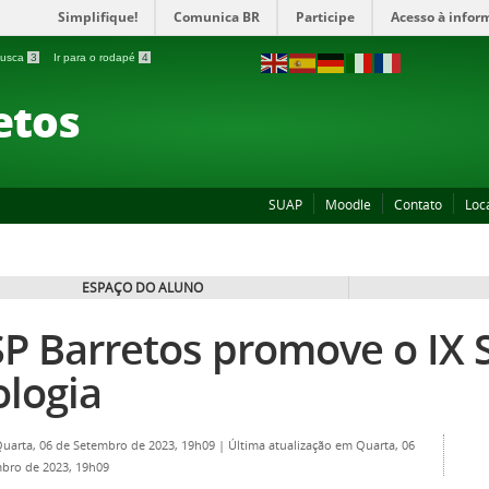
Simplifique!
Comunica BR
Participe
Acesso à infor
 busca
3
Ir para o rodapé
4
etos
SUAP
Moodle
Contato
Loc
ESPAÇO DO ALUNO
SP Barretos promove o IX 
ologia
Quarta, 06 de Setembro de 2023, 19h09
|
Última atualização em Quarta, 06
bro de 2023, 19h09