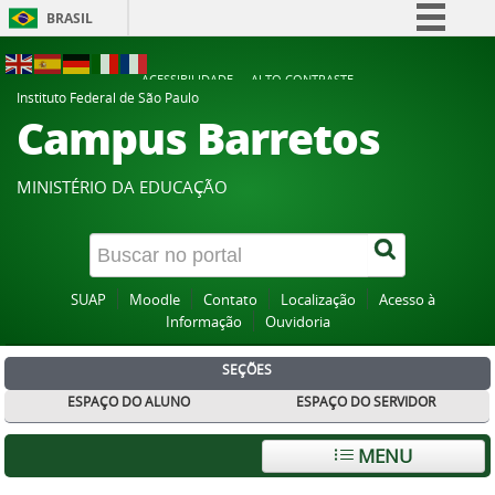
BRASIL
Simplifique!
ACESSIBILIDADE
ALTO CONTRASTE
Comunica BR
Instituto Federal de São Paulo
Campus Barretos
Participe
Acesso à informação
MINISTÉRIO DA EDUCAÇÃO
Legislação
Canais
SUAP
Moodle
Contato
Localização
Acesso à
Informação
Ouvidoria
SEÇÕES
ESPAÇO DO ALUNO
ESPAÇO DO SERVIDOR
MENU