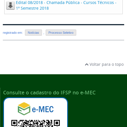
Edital 08/2018 - Chamada Pública - Cursos Técnicos -
1º Semestre 2018
registrado em:
Notícias
,
Processo Seletivo
Voltar para o topo
Consulte o cadastro do IFSP no e-MEC