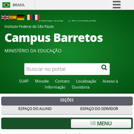
BRASIL
Simplifique!
ACESSIBILIDADE
ALTO CONTRASTE
Comunica BR
Instituto Federal de São Paulo
Campus Barretos
Participe
Acesso à informação
MINISTÉRIO DA EDUCAÇÃO
Legislação
Canais
SUAP
Moodle
Contato
Localização
Acesso à
Informação
Ouvidoria
SEÇÕES
ESPAÇO DO ALUNO
ESPAÇO DO SERVIDOR
MENU