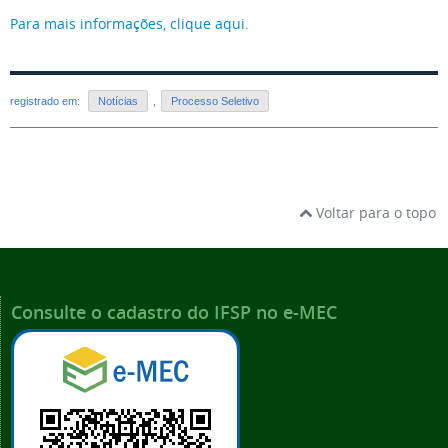
Para mais informações, clique aqui.
registrado em:
Notícias
,
Processo Seletivo
Voltar para o topo
Consulte o cadastro do IFSP no e-MEC