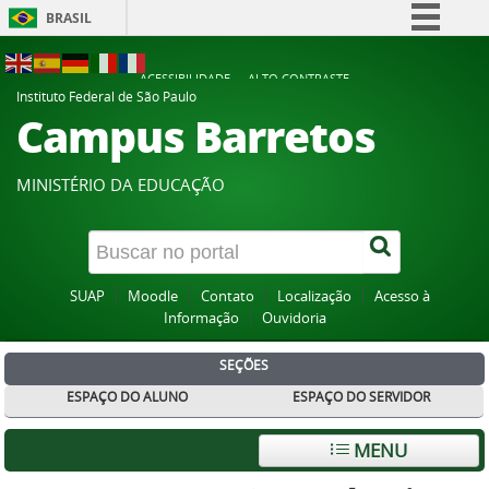
BRASIL
Simplifique!
ACESSIBILIDADE
ALTO CONTRASTE
Comunica BR
Instituto Federal de São Paulo
Campus Barretos
Participe
Acesso à informação
MINISTÉRIO DA EDUCAÇÃO
Legislação
Canais
SUAP
Moodle
Contato
Localização
Acesso à
Informação
Ouvidoria
SEÇÕES
ESPAÇO DO ALUNO
ESPAÇO DO SERVIDOR
MENU