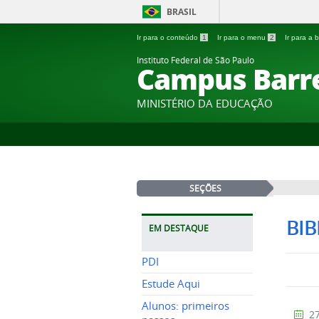
BRASIL
Ir para o conteúdo
1
Ir para o menu
2
Ir para a
Instituto Federal de São Paulo
Campus Barr
MINISTÉRIO DA EDUCAÇÃO
SEÇÕES
BIB
EM DESTAQUE
PDI
Estude Aqui
Alunos: primeiros
27