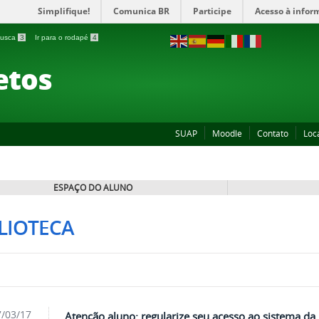
Simplifique!
Comunica BR
Participe
Acesso à infor
 busca
3
Ir para o rodapé
4
etos
SUAP
Moodle
Contato
Loc
ESPAÇO DO ALUNO
LIOTECA
/03/17
Atenção aluno: regularize seu acesso ao sistema da 