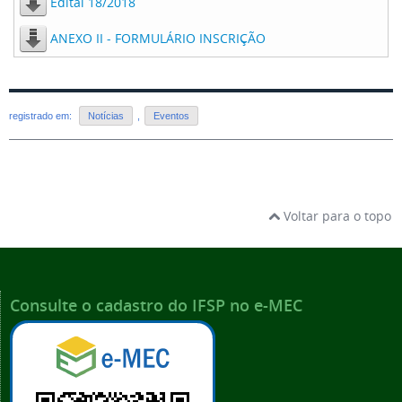
Edital 18/2018
ANEXO II - FORMULÁRIO INSCRIÇÃO
registrado em:
Notícias
,
Eventos
Voltar para o topo
Consulte o cadastro do IFSP no e-MEC