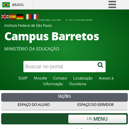
BRASIL
Simplifique!
ACESSIBILIDADE
ALTO CONTRASTE
Comunica BR
Instituto Federal de São Paulo
Campus Barretos
Participe
Acesso à informação
MINISTÉRIO DA EDUCAÇÃO
Legislação
Canais
SUAP
Moodle
Contato
Localização
Acesso à
Informação
Ouvidoria
SEÇÕES
ESPAÇO DO ALUNO
ESPAÇO DO SERVIDOR
MENU