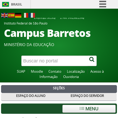
BRASIL
Simplifique!
ACESSIBILIDADE
ALTO CONTRASTE
Comunica BR
Instituto Federal de São Paulo
Campus Barretos
Participe
Acesso à informação
MINISTÉRIO DA EDUCAÇÃO
Legislação
Canais
SUAP
Moodle
Contato
Localização
Acesso à
Informação
Ouvidoria
SEÇÕES
ESPAÇO DO ALUNO
ESPAÇO DO SERVIDOR
MENU