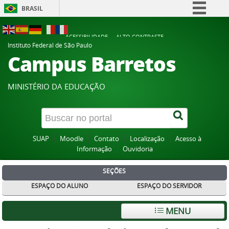
BRASIL
Simplifique!
ACESSIBILIDADE
ALTO CONTRASTE
Comunica BR
Instituto Federal de São Paulo
Campus Barretos
Participe
Acesso à informação
MINISTÉRIO DA EDUCAÇÃO
Legislação
Canais
SUAP
Moodle
Contato
Localização
Acesso à
Informação
Ouvidoria
SEÇÕES
ESPAÇO DO ALUNO
ESPAÇO DO SERVIDOR
MENU