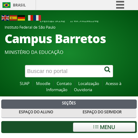
BRASIL
Simplifique!
ACESSIBILIDADE
ALTO CONTRASTE
Comunica BR
Instituto Federal de São Paulo
Campus Barretos
Participe
Acesso à informação
MINISTÉRIO DA EDUCAÇÃO
Legislação
Canais
SUAP
Moodle
Contato
Localização
Acesso à
Informação
Ouvidoria
SEÇÕES
ESPAÇO DO ALUNO
ESPAÇO DO SERVIDOR
MENU