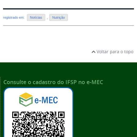
registrado em:
Notícias
,
Nutrição
Voltar para o topo
Consulte o cadastro do IFSP no e-MEC