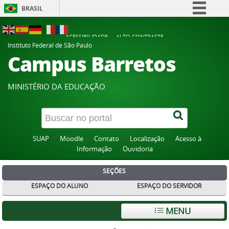
BRASIL
Simplifique!
ACESSIBILIDADE
ALTO CONTRASTE
Comunica BR
Instituto Federal de São Paulo
Campus Barretos
Participe
Acesso à informação
MINISTÉRIO DA EDUCAÇÃO
Legislação
Canais
SUAP
Moodle
Contato
Localização
Acesso à
Informação
Ouvidoria
SEÇÕES
ESPAÇO DO ALUNO
ESPAÇO DO SERVIDOR
MENU