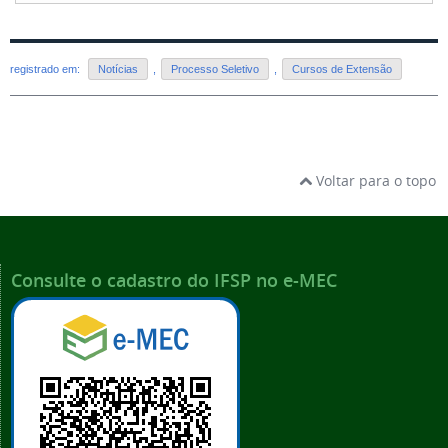
registrado em:
Notícias
,
Processo Seletivo
,
Cursos de Extensão
Voltar para o topo
Consulte o cadastro do IFSP no e-MEC