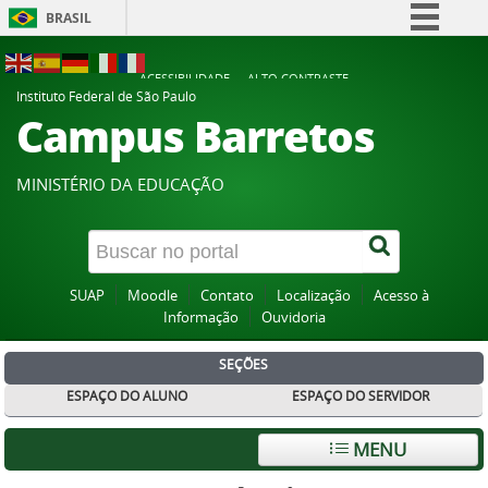
BRASIL
Simplifique!
ACESSIBILIDADE
ALTO CONTRASTE
Comunica BR
Instituto Federal de São Paulo
Campus Barretos
Participe
Acesso à informação
MINISTÉRIO DA EDUCAÇÃO
Legislação
Canais
SUAP
Moodle
Contato
Localização
Acesso à
Informação
Ouvidoria
SEÇÕES
ESPAÇO DO ALUNO
ESPAÇO DO SERVIDOR
MENU