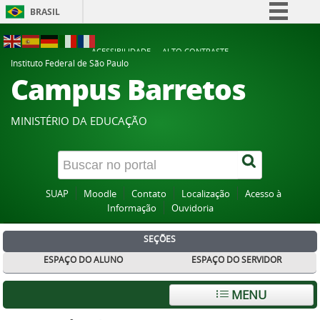
BRASIL
Simplifique!
ACESSIBILIDADE
ALTO CONTRASTE
Comunica BR
Instituto Federal de São Paulo
Campus Barretos
Participe
Acesso à informação
MINISTÉRIO DA EDUCAÇÃO
Legislação
Canais
SUAP
Moodle
Contato
Localização
Acesso à
Informação
Ouvidoria
SEÇÕES
ESPAÇO DO ALUNO
ESPAÇO DO SERVIDOR
MENU