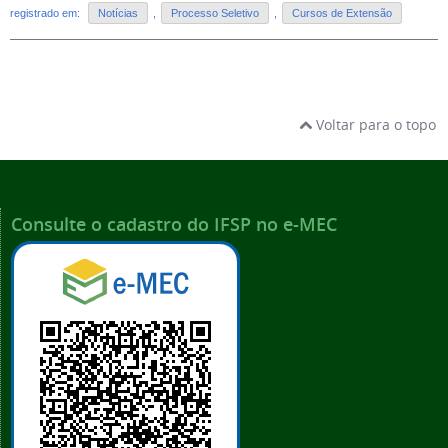
registrado em:
Notícias
,
Processo Seletivo
,
Cursos de Extensão
Voltar para o topo
Consulte o cadastro do IFSP no e-MEC