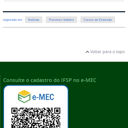
registrado em:
Notícias
,
Processo Seletivo
,
Cursos de Extensão
Voltar para o topo
Consulte o cadastro do IFSP no e-MEC