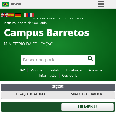
BRASIL
Simplifique!
ACESSIBILIDADE
ALTO CONTRASTE
Comunica BR
Instituto Federal de São Paulo
Campus Barretos
Participe
Acesso à informação
MINISTÉRIO DA EDUCAÇÃO
Legislação
Canais
SUAP
Moodle
Contato
Localização
Acesso à
Informação
Ouvidoria
SEÇÕES
ESPAÇO DO ALUNO
ESPAÇO DO SERVIDOR
MENU