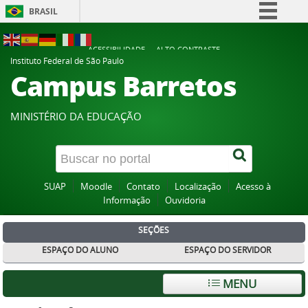
BRASIL
Simplifique!
ACESSIBILIDADE
ALTO CONTRASTE
Comunica BR
Instituto Federal de São Paulo
Campus Barretos
Participe
Acesso à informação
MINISTÉRIO DA EDUCAÇÃO
Legislação
Canais
SUAP
Moodle
Contato
Localização
Acesso à
Informação
Ouvidoria
SEÇÕES
ESPAÇO DO ALUNO
ESPAÇO DO SERVIDOR
MENU