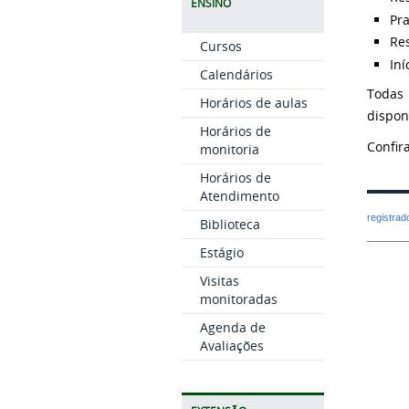
ENSINO
Pra
Res
Cursos
Iní
Calendários
Todas 
Horários de aulas
dispon
Horários de
Confir
monitoria
Horários de
Atendimento
registra
Biblioteca
Estágio
Visitas
monitoradas
Agenda de
Avaliações