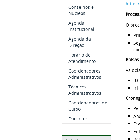
https:
Conselhos e
Núcleos
Proces
Agenda
O proc
Institucional
Pri
Agenda da
Seg
Direção
com
Horário de
Bolsas
Atendimento
As bol
Coordenadores
Administrativos
R$
Técnicos
R$
Administrativos
Crono
Coordenadores de
Per
Curso
Aná
Docentes
Div
Ent
Res