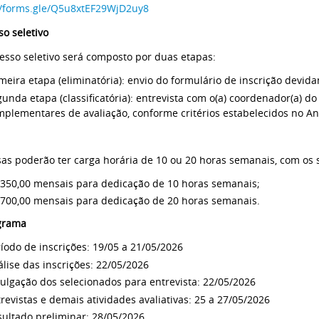
//forms.gle/Q5u8xtEF29WjD2uy8
so seletivo
esso seletivo será composto por duas etapas:
meira etapa (eliminatória): envio do formulário de inscrição devi
unda etapa (classificatória): entrevista com o(a) coordenador(a) 
plementares de avaliação, conforme critérios estabelecidos no Ane
sas poderão ter carga horária de 10 ou 20 horas semanais, com os 
 350,00 mensais para dedicação de 10 horas semanais;
 700,00 mensais para dedicação de 20 horas semanais.
grama
íodo de inscrições: 19/05 a 21/05/2026
lise das inscrições: 22/05/2026
ulgação dos selecionados para entrevista: 22/05/2026
revistas e demais atividades avaliativas: 25 a 27/05/2026
ultado preliminar: 28/05/2026