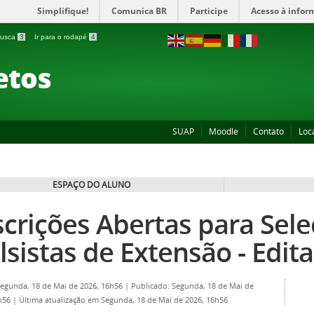
Simplifique!
Comunica BR
Participe
Acesso à infor
 busca
3
Ir para o rodapé
4
etos
SUAP
Moodle
Contato
Loc
ESPAÇO DO ALUNO
scrições Abertas para Sel
lsistas de Extensão - Edit
Segunda, 18 de Mai de 2026, 16h56
|
Publicado: Segunda, 18 de Mai de
6h56
|
Última atualização em Segunda, 18 de Mai de 2026, 16h56