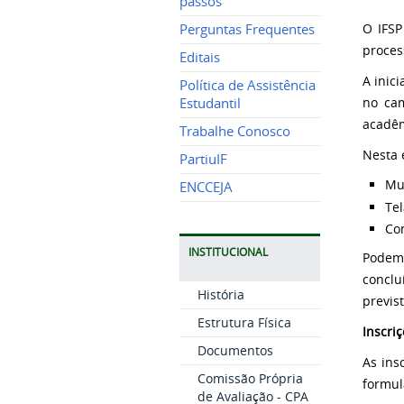
passos
O IFSP
Perguntas Frequentes
proces
Editais
A inic
Política de Assistência
no cam
Estudantil
acadêm
Trabalhe Conosco
Nesta 
PartiuIF
Mu
ENCCEJA
Tel
Co
INSTITUCIONAL
Podem 
concl
História
previst
Estrutura Física
Inscri
Documentos
As ins
Comissão Própria
formul
de Avaliação - CPA