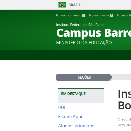
BRASIL
Ir para o conteúdo
1
Ir para o menu
2
Ir para a
Instituto Federal de São Paulo
Campus Barr
MINISTÉRIO DA EDUCAÇÃO
SEÇÕES
In
EM DESTAQUE
Bo
PDI
Estude Aqui
Criado: 
Alunos: primeiros
2026, 1