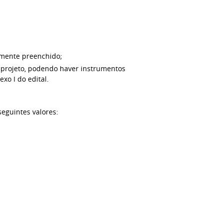
damente preenchido;
do projeto, podendo haver instrumentos
xo I do edital.
seguintes valores: