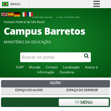
BRASIL
Simplifique!
ACESSIBILIDADE
ALTO CONTRASTE
Comunica BR
Instituto Federal de São Paulo
Campus Barretos
Participe
Acesso à informação
MINISTÉRIO DA EDUCAÇÃO
Legislação
Canais
SUAP
Moodle
Contato
Localização
Acesso à
Informação
Ouvidoria
SEÇÕES
ESPAÇO DO ALUNO
ESPAÇO DO SERVIDOR
MENU