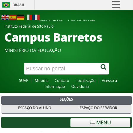
BRASIL
Simplifique!
ACESSIBILIDADE
ALTO CONTRASTE
Comunica BR
Instituto Federal de São Paulo
Campus Barretos
Participe
Acesso à informação
MINISTÉRIO DA EDUCAÇÃO
Legislação
Canais
SUAP
Moodle
Contato
Localização
Acesso à
Informação
Ouvidoria
SEÇÕES
ESPAÇO DO ALUNO
ESPAÇO DO SERVIDOR
MENU