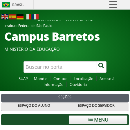
BRASIL
Simplifique!
ACESSIBILIDADE
ALTO CONTRASTE
Comunica BR
Instituto Federal de São Paulo
Campus Barretos
Participe
Acesso à informação
MINISTÉRIO DA EDUCAÇÃO
Legislação
Canais
SUAP
Moodle
Contato
Localização
Acesso à
Informação
Ouvidoria
SEÇÕES
ESPAÇO DO ALUNO
ESPAÇO DO SERVIDOR
MENU