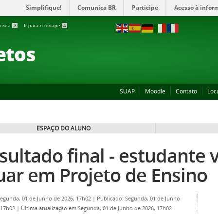
Simplifique!
Comunica BR
Participe
Acesso à infor
 busca
3
Ir para o rodapé
4
etos
SUAP
Moodle
Contato
Loc
ESPAÇO DO ALUNO
sultado final - estudante 
uar em Projeto de Ensino
Segunda, 01 de Junho de 2026, 17h02
|
Publicado: Segunda, 01 de Junho
 17h02
|
Última atualização em Segunda, 01 de Junho de 2026, 17h02