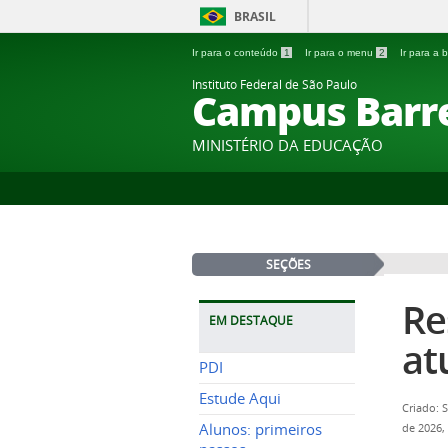
BRASIL
Ir para o conteúdo
1
Ir para o menu
2
Ir para a
Instituto Federal de São Paulo
Campus Barr
MINISTÉRIO DA EDUCAÇÃO
SEÇÕES
Re
EM DESTAQUE
at
PDI
Estude Aqui
Criado: 
Alunos: primeiros
de 2026,