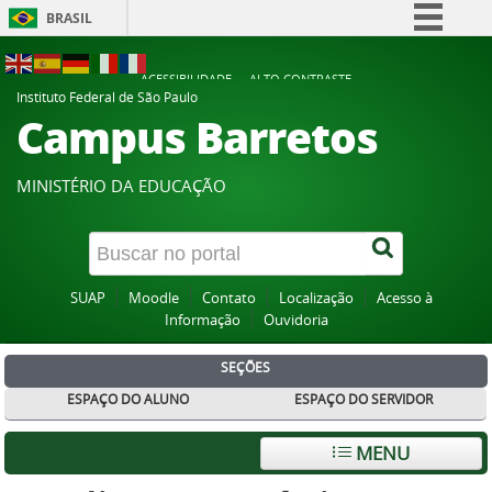
BRASIL
Simplifique!
ACESSIBILIDADE
ALTO CONTRASTE
Comunica BR
Instituto Federal de São Paulo
Campus Barretos
Participe
Acesso à informação
MINISTÉRIO DA EDUCAÇÃO
Legislação
Canais
SUAP
Moodle
Contato
Localização
Acesso à
Informação
Ouvidoria
SEÇÕES
ESPAÇO DO ALUNO
ESPAÇO DO SERVIDOR
MENU