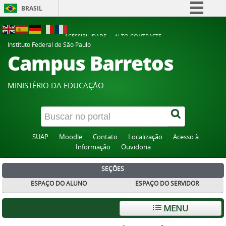
BRASIL
Simplifique!
ACESSIBILIDADE
ALTO CONTRASTE
Comunica BR
Instituto Federal de São Paulo
Campus Barretos
Participe
Acesso à informação
MINISTÉRIO DA EDUCAÇÃO
Legislação
Canais
SUAP
Moodle
Contato
Localização
Acesso à
Informação
Ouvidoria
SEÇÕES
ESPAÇO DO ALUNO
ESPAÇO DO SERVIDOR
MENU