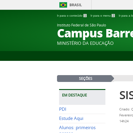
BRASIL
Ir para o conteúdo
1
Ir para o menu
2
Ir para a
Instituto Federal de São Paulo
Campus Barr
MINISTÉRIO DA EDUCAÇÃO
SEÇÕES
SI
EM DESTAQUE
PDI
Criado: 
Fevereir
Estude Aqui
14h24
Alunos: primeiros