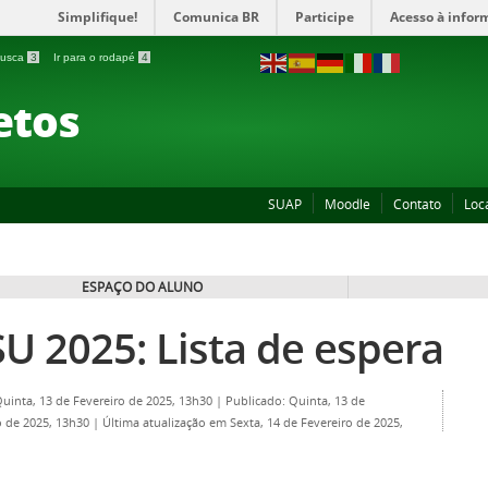
Simplifique!
Comunica BR
Participe
Acesso à infor
 busca
3
Ir para o rodapé
4
etos
SUAP
Moodle
Contato
Loc
ESPAÇO DO ALUNO
SU 2025: Lista de espera
Quinta, 13 de Fevereiro de 2025, 13h30
|
Publicado: Quinta, 13 de
o de 2025, 13h30
|
Última atualização em Sexta, 14 de Fevereiro de 2025,