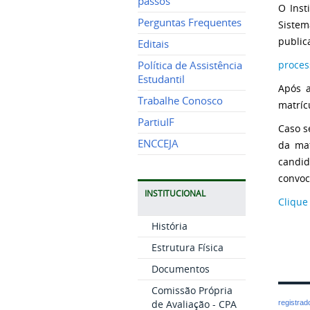
passos
O Inst
Perguntas Frequentes
Sistem
public
Editais
proces
Política de Assistência
Estudantil
Após a
Trabalhe Conosco
matríc
PartiuIF
Caso s
ENCCEJA
da mat
candid
convoc
INSTITUCIONAL
Clique
História
Estrutura Física
Documentos
Comissão Própria
de Avaliação - CPA
registra