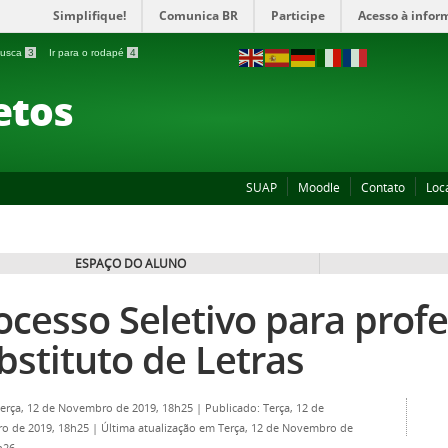
Simplifique!
Comunica BR
Participe
Acesso à infor
 busca
3
Ir para o rodapé
4
etos
SUAP
Moodle
Contato
Loc
ESPAÇO DO ALUNO
ocesso Seletivo para prof
bstituto de Letras
Terça, 12 de Novembro de 2019, 18h25
|
Publicado: Terça, 12 de
o de 2019, 18h25
|
Última atualização em Terça, 12 de Novembro de