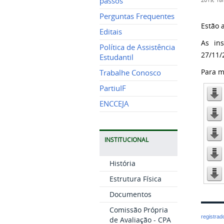
passos
2019, 18
Perguntas Frequentes
Estão 
Editais
As in
Política de Assistência
27/11/
Estudantil
Para m
Trabalhe Conosco
PartiuIF
ENCCEJA
INSTITUCIONAL
História
Estrutura Física
Documentos
Comissão Própria
registra
de Avaliação - CPA