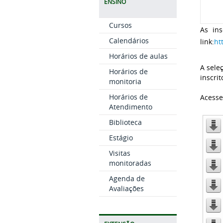
ENSINO
Cursos
As ins
Calendários
link:
ht
Horários de aulas
A sele
Horários de
inscrit
monitoria
Horários de
Acesse 
Atendimento
Biblioteca
Estágio
Visitas
monitoradas
Agenda de
Avaliações