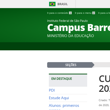
BRASIL
Ir para o conteúdo
1
Ir para o menu
2
Ir para a
Instituto Federal de São Paulo
Campus Barr
MINISTÉRIO DA EDUCAÇÃO
SEÇÕES
CU
EM DESTAQUE
20
PDI
Estude Aqui
Criado: 
Alunos: primeiros
de 2020,