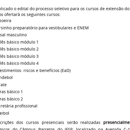
blicado o edital do processo seletivo para os cursos de extensão d
os ofertará os seguintes cursos:
poeira
rsinho preparatório para vestibulares e ENEM
tsal masculino
lês básico módulo 1
lês básico módulo 2
lês básico módulo 3
lês básico módulo 4
estimentos: riscos e benefícios (EaD)
ndebol
rate
ras básico 1
ras básico 2
retária profissional
eibol
crições dos cursos presenciais serão realizadas
presencialme
icos do Câmpus Barretos do IFSP, localizado na Avenida C-1