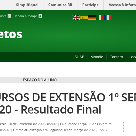
Simplifique!
Comunica BR
Participe
Acesso à infor
 busca
3
Ir para o rodapé
4
etos
SUAP
Moodle
Contato
Loc
ESPAÇO DO ALUNO
RSOS DE EXTENSÃO 1º SE
20 - Resultado Final
Terça, 18 de Fevereiro de 2020, 05h02
|
Publicado: Terça, 18 de Fevereiro
 05h02
|
Última atualização em Segunda, 09 de Março de 2020, 15h17