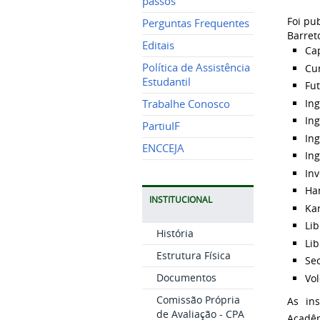
passos
Foi pu
Perguntas Frequentes
Barret
Editais
Ca
Política de Assistência
Cu
Estudantil
Fu
Ing
Trabalhe Conosco
Ing
PartiuIF
Ing
ENCCEJA
Ing
Inv
Ha
INSTITUCIONAL
Ka
Lib
História
Lib
Estrutura Física
Sec
Documentos
Vol
Comissão Própria
As ins
de Avaliação - CPA
Acadêm