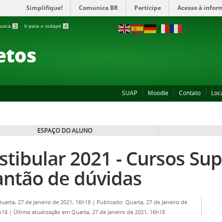
Simplifique!
Comunica BR
Participe
Acesso à infor
 busca
3
Ir para o rodapé
4
etos
SUAP
Moodle
Contato
Loc
ESPAÇO DO ALUNO
stibular 2021 - Cursos Sup
antão de dúvidas
Quarta, 27 de Janeiro de 2021, 16h18
|
Publicado: Quarta, 27 de Janeiro de
6h18
|
Última atualização em Quarta, 27 de Janeiro de 2021, 16h18