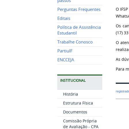
passos
O IFSP
Perguntas Frequentes
Whats
Editais
Os can
Política de Assistência
(17) 3
Estudantil
Trabalhe Conosco
O aten
realiz
PartiuIF
As dúv
ENCCEJA
Para m
INSTITUCIONAL
registra
História
Estrutura Física
Documentos
Comissão Própria
de Avaliação - CPA