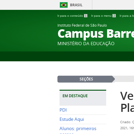
BRASIL
Ir para o conteúdo
1
Ir para o menu
2
Ir para a
Instituto Federal de São Paulo
Campus Barr
MINISTÉRIO DA EDUCAÇÃO
SEÇÕES
Ve
EM DESTAQUE
Pl
PDI
Estude Aqui
Criado: 
Alunos: primeiros
2021, 1