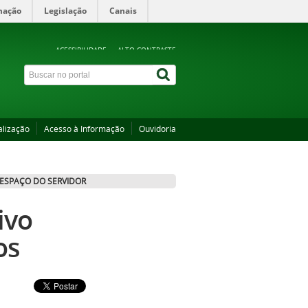
mação
Legislação
Canais
ACESSIBILIDADE
ALTO CONTRASTE
alização
Acesso à Informação
Ouvidoria
ESPAÇO DO SERVIDOR
ivo
os