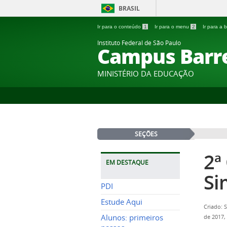
BRASIL
Ir para o conteúdo
1
Ir para o menu
2
Ir para a
Instituto Federal de São Paulo
Campus Barr
MINISTÉRIO DA EDUCAÇÃO
SEÇÕES
2ª
EM DESTAQUE
Si
PDI
Estude Aqui
Criado: 
Alunos: primeiros
de 2017,