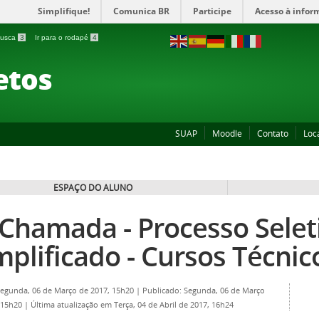
Simplifique!
Comunica BR
Participe
Acesso à infor
 busca
3
Ir para o rodapé
4
etos
SUAP
Moodle
Contato
Loc
ESPAÇO DO ALUNO
 Chamada - Processo Selet
mplificado - Cursos Técnic
Segunda, 06 de Março de 2017, 15h20
|
Publicado: Segunda, 06 de Março
 15h20
|
Última atualização em Terça, 04 de Abril de 2017, 16h24