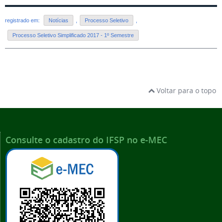
registrado em:
Notícias
,
Processo Seletivo
,
Processo Seletivo Simplificado 2017 - 1º Semestre
Voltar para o topo
Consulte o cadastro do IFSP no e-MEC