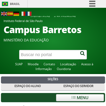
BRASIL
Simplifique!
ACESSIBILIDADE
ALTO CONTRASTE
Comunica BR
Instituto Federal de São Paulo
Campus Barretos
Participe
Acesso à informação
MINISTÉRIO DA EDUCAÇÃO
Legislação
Canais
SUAP
Moodle
Contato
Localização
Acesso à
Informação
Ouvidoria
SEÇÕES
ESPAÇO DO ALUNO
ESPAÇO DO SERVIDOR
MENU