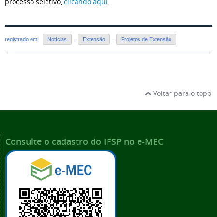
processo seletivo,
clicando aqui
.
registrado em:
Notícias
,
Extensão
,
Projetos de Extensão
Voltar para o topo
Consulte o cadastro do IFSP no e-MEC