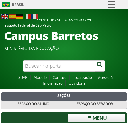
BRASIL
Simplifique!
ACESSIBILIDADE
ALTO CONTRASTE
Comunica BR
Instituto Federal de São Paulo
Campus Barretos
Participe
Acesso à informação
MINISTÉRIO DA EDUCAÇÃO
Legislação
Canais
SUAP
Moodle
Contato
Localização
Acesso à
Informação
Ouvidoria
SEÇÕES
ESPAÇO DO ALUNO
ESPAÇO DO SERVIDOR
MENU