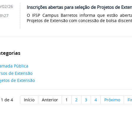
/02/26
Inscrições abertas para seleção de Projetos de Exte
O IFSP Campus Barretos informa que estão aberta
8h27
Projetos de Extensão com concessão de bolsa discente
tegorias
amada Pública
rsos de Extensão
jetos de Extensão
 1 de 4
Início
Anterior
1
2
3
4
Próximo
F