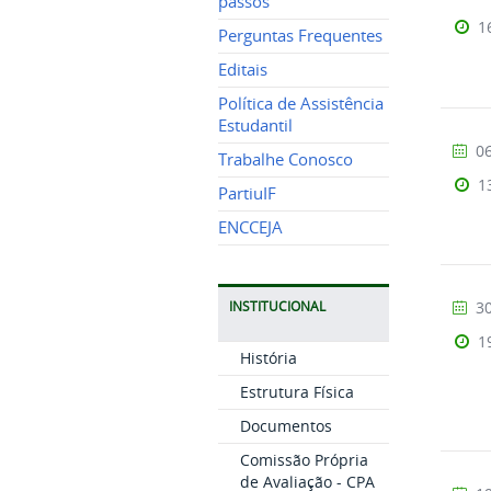
passos
1
Perguntas Frequentes
Editais
Política de Assistência
Estudantil
06
Trabalhe Conosco
1
PartiuIF
ENCCEJA
30
INSTITUCIONAL
1
História
Estrutura Física
Documentos
Comissão Própria
de Avaliação - CPA