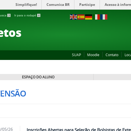
Simplifique!
Comunica BR
Participe
Acesso à infor
 busca
3
Ir para o rodapé
4
etos
SUAP
Moodle
Contato
Loc
ESPAÇO DO ALUNO
TENSÃO
/05/26
Inscrições Abertas para Seleção de Bolsistas de Ext