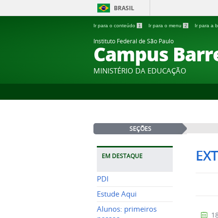
BRASIL
Ir para o conteúdo
1
Ir para o menu
2
Ir para a
Instituto Federal de São Paulo
Campus Barr
MINISTÉRIO DA EDUCAÇÃO
SEÇÕES
EX
EM DESTAQUE
PDI
Estude Aqui
Alunos: primeiros
18