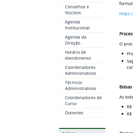
formul
Conselhos e
Núcleos
https:
Agenda
Institucional
Proces
Agenda da
Direção
O proc
Horário de
Pri
Atendimento
Seg
com
Coordenadores
Administrativos
Técnicos
Bolsas
Administrativos
As bol
Coordenadores de
Curso
R$
Docentes
R$