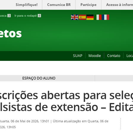
Simplifique!
Comunica BR
Participe
Acesso à infor
 busca
3
Ir para o rodapé
4
etos
SUAP
Moodle
Contato
Loc
ESPAÇO DO ALUNO
scrições abertas para sele
lsistas de extensão – Edit
Quarta, 06 de Mai de 2026, 13h01
|
Última atualização em Quarta, 06 de
026, 13h05