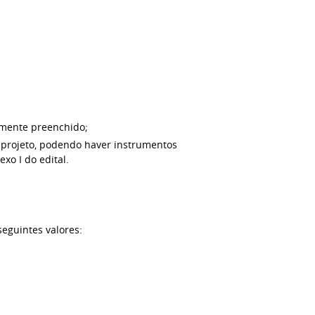
damente preenchido;
do projeto, podendo haver instrumentos
xo I do edital.
seguintes valores: