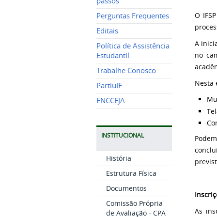
passos
O IFSP
Perguntas Frequentes
proces
Editais
A inic
Política de Assistência
no cam
Estudantil
acadêm
Trabalhe Conosco
Nesta 
PartiuIF
Mu
ENCCEJA
Tel
Co
INSTITUCIONAL
Podem 
concl
História
previst
Estrutura Física
Documentos
Inscri
Comissão Própria
As ins
de Avaliação - CPA