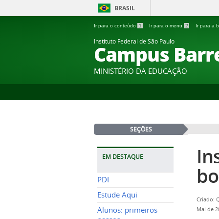
BRASIL
Ir para o conteúdo
1
Ir para o menu
2
Ir para a
Instituto Federal de São Paulo
Campus Barr
MINISTÉRIO DA EDUCAÇÃO
SEÇÕES
In
EM DESTAQUE
bo
PDI
Estude Aqui
Criado: 
Alunos: primeiros
Mai de 2