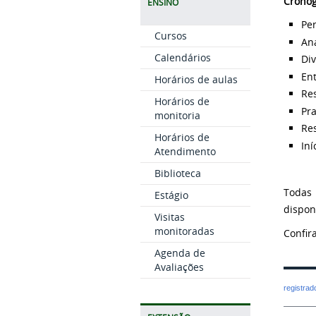
Crono
ENSINO
Per
Cursos
Aná
Calendários
Div
Ent
Horários de aulas
Res
Horários de
Pra
monitoria
Res
Horários de
Iní
Atendimento
Biblioteca
Todas 
Estágio
dispon
Visitas
monitoradas
Confir
Agenda de
Avaliações
registra