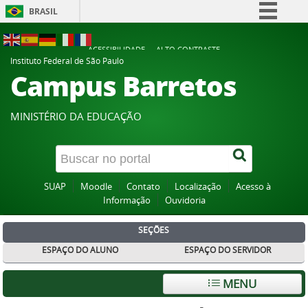
BRASIL
Simplifique!
ACESSIBILIDADE
ALTO CONTRASTE
Comunica BR
Instituto Federal de São Paulo
Campus Barretos
Participe
Acesso à informação
MINISTÉRIO DA EDUCAÇÃO
Legislação
Canais
SUAP
Moodle
Contato
Localização
Acesso à
Informação
Ouvidoria
SEÇÕES
ESPAÇO DO ALUNO
ESPAÇO DO SERVIDOR
MENU