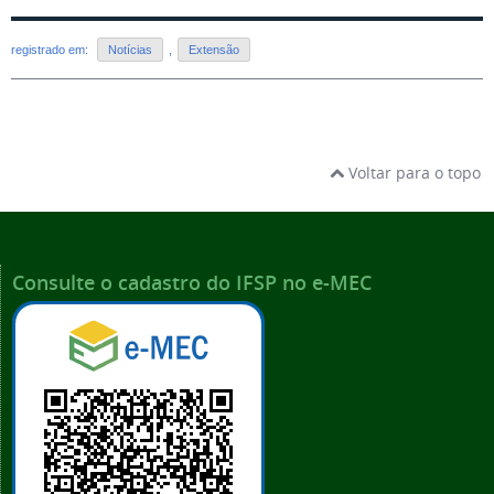
registrado em:
Notícias
,
Extensão
Voltar para o topo
Consulte o cadastro do IFSP no e-MEC