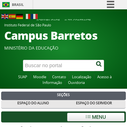
BRASIL
Simplifique!
ACESSIBILIDADE
ALTO CONTRASTE
Comunica BR
Instituto Federal de São Paulo
Campus Barretos
Participe
Acesso à informação
MINISTÉRIO DA EDUCAÇÃO
Legislação
Canais
SUAP
Moodle
Contato
Localização
Acesso à
Informação
Ouvidoria
SEÇÕES
ESPAÇO DO ALUNO
ESPAÇO DO SERVIDOR
MENU