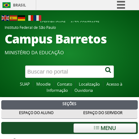
BRASIL
Simplifique!
ACESSIBILIDADE
ALTO CONTRASTE
Comunica BR
Instituto Federal de São Paulo
Campus Barretos
Participe
Acesso à informação
MINISTÉRIO DA EDUCAÇÃO
Legislação
Canais
SUAP
Moodle
Contato
Localização
Acesso à
Informação
Ouvidoria
SEÇÕES
ESPAÇO DO ALUNO
ESPAÇO DO SERVIDOR
MENU