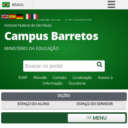
BRASIL
Simplifique!
ACESSIBILIDADE
ALTO CONTRASTE
Comunica BR
Instituto Federal de São Paulo
Campus Barretos
Participe
Acesso à informação
MINISTÉRIO DA EDUCAÇÃO
Legislação
Canais
SUAP
Moodle
Contato
Localização
Acesso à
Informação
Ouvidoria
SEÇÕES
ESPAÇO DO ALUNO
ESPAÇO DO SERVIDOR
MENU