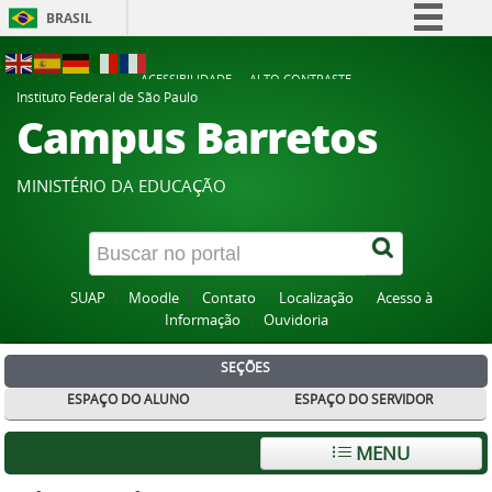
BRASIL
Simplifique!
ACESSIBILIDADE
ALTO CONTRASTE
Comunica BR
Instituto Federal de São Paulo
Campus Barretos
Participe
Acesso à informação
MINISTÉRIO DA EDUCAÇÃO
Legislação
Canais
SUAP
Moodle
Contato
Localização
Acesso à
Informação
Ouvidoria
SEÇÕES
ESPAÇO DO ALUNO
ESPAÇO DO SERVIDOR
MENU