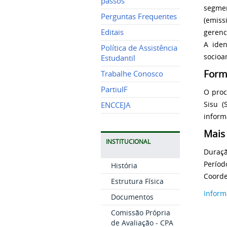
passos
segmen
Perguntas Frequentes
(emiss
Editais
gerenc
A iden
Política de Assistência
socioa
Estudantil
Form
Trabalhe Conosco
PartiuIF
O proc
Sisu (
ENCCEJA
inform
Mais
INSTITUCIONAL
Duraçã
Períod
História
Coorde
Estrutura Física
Inform
Documentos
Comissão Própria
de Avaliação - CPA