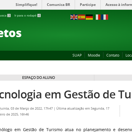
Simplifique!
Comunica BR
Participe
Acesso à infor
 busca
3
Ir para o rodapé
4
etos
SUAP
Moodle
Contato
Loc
ESPAÇO DO ALUNO
cnologia em Gestão de T
Quinta, 03 de Março de 2022, 17h47
|
Última atualização em Segunda, 17
eiro de 2025, 16h46
ólogo em Gestão de Turismo atua no planejamento e desenvol