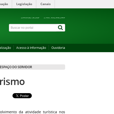
mação
Legislação
Canais
ACESSIBILIDADE
ALTO CONTRASTE
alização
Acesso à Informação
Ouvidoria
ESPAÇO DO SERVIDOR
urismo
vimento da atividade turística nos