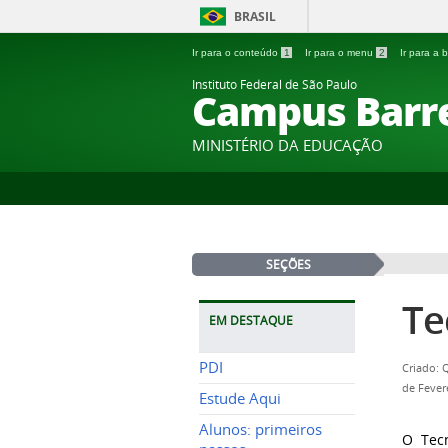
BRASIL
Ir para o conteúdo
1
Ir para o menu
2
Ir para a
Instituto Federal de São Paulo
Campus Barr
MINISTÉRIO DA EDUCAÇÃO
SEÇÕES
Te
EM DESTAQUE
PDI
Criado: 
de Fever
Estude Aqui
Alunos: primeiros
O Tecn