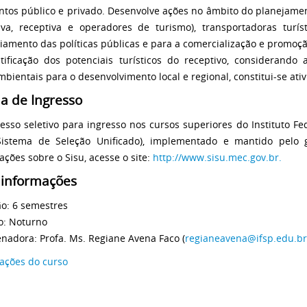
tos público e privado. Desenvolve ações no âmbito do planejamen
iva, receptiva e operadores de turismo), transportadoras turís
iamento das políticas públicas e para a comercialização e promoção
tificação dos potenciais turísticos do receptivo, considerando 
mbientais para o desenvolvimento local e regional, constitui-se ativ
a de Ingresso
esso seletivo para ingresso nos cursos superiores do Instituto Fe
Sistema de Seleção Unificado), implementado e mantido pelo 
ações sobre o Sisu, acesse o site:
http://www.sisu.mec.gov.br.
 informações
o: 6 semestres
o: Noturno
nadora: Profa. Ms. Regiane Avena Faco (
regianeavena@ifsp.edu.br
ações do curso