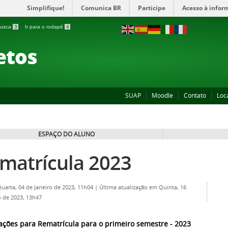
Simplifique!
Comunica BR
Participe
Acesso à infor
 busca
3
Ir para o rodapé
4
etos
SUAP
Moodle
Contato
Loc
ESPAÇO DO ALUNO
matrícula 2023
Quarta, 04 de Janeiro de 2023, 11h04
|
Última atualização em Quinta, 16
 de 2023, 13h47
ações para Rematrícula para o primeiro semestre - 2023