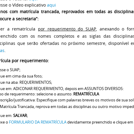
sse o Vídeo explicativo
aqui
unos com matrícula trancada, reprovados em todas as discipli
ocure a secretaria”:
zer a rematrícula
por requerimento do SUAP
, anexando o for
eenchido com os nomes completos e as siglas das disciplina
sciplinas que serão ofertadas no próximo semestre, disponível 
las
.
ícula por requerimento:
sse o SUAP;
que em cima da sua foto;
que na aba: REQUERIMENTOS;
que em: ADICONAR REQUERIMENTO, depois em ASSUNTOS DIVERSOS:
ipo de requerimento: selecione o assunto:
REMATRÍCULA
escrição/justificativa: Especifique com palavras breves os motivos de sua s
 Matrícula Trancada, reprova em todas as disciplinas ou outro motivo impedi
que em:
SALVAR
;
exe o
FORMULARIO DA REMATRÍCULA
devidamente preenchido e clique em 