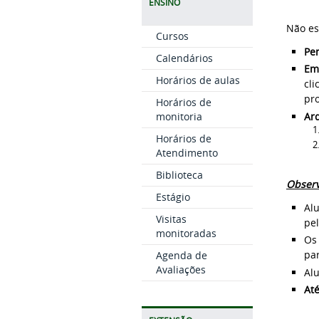
ENSINO
Não es
Cursos
Pe
Calendários
Em
Horários de aulas
cli
pr
Horários de
Ar
monitoria
Horários de
Atendimento
Biblioteca
Observ
Estágio
Alu
Visitas
pel
monitoradas
Os 
pa
Agenda de
Avaliações
Al
Até