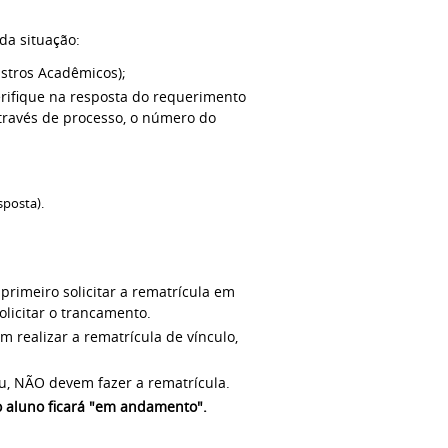
a situação:
stros Acadêmicos);
verifique na resposta do requerimento
através de processo, o número do
sposta).
rimeiro solicitar a rematrícula em
licitar o trancamento.
 realizar a rematrícula de vínculo,
u, NÃO devem fazer a rematrícula.
do aluno ficará "em andamento".