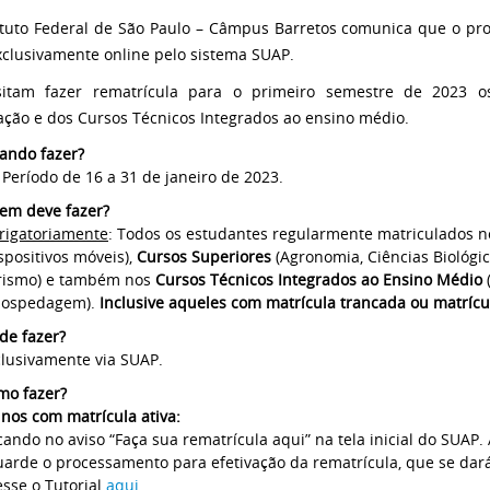
ituto Federal de São Paulo – Câmpus Barretos comunica que o pr
xclusivamente online pelo sistema SUAP.
sitam fazer rematrícula para o primeiro semestre de 2023 o
ção e dos Cursos Técnicos Integrados ao ensino médio.
ando fazer?
Período de 16 a 31 de janeiro de 2023.
em deve fazer?
rigatoriamente
: Todos os estudantes regularmente matriculados 
spositivos móveis),
Cursos Superiores
(Agronomia, Ciências Biológi
rismo) e também nos
Cursos Técnicos Integrados ao Ensino Médio
Hospedagem).
Inclusive aqueles com matrícula trancada ou matrícul
de fazer?
clusivamente via SUAP.
mo fazer?
nos com matrícula ativa:
cando no aviso “Faça sua rematrícula aqui” na tela inicial do SUAP. 
arde o processamento para efetivação da rematrícula, que se dará 
sse o Tutorial
aqui