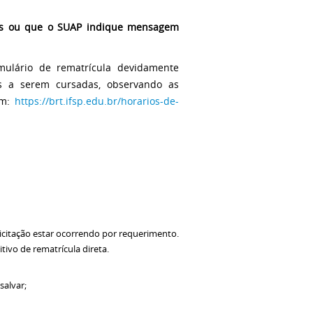
nas ou que o SUAP indique mensagem
mulário de rematrícula devidamente
s a serem cursadas, observando as
em:
https://brt.ifsp.edu.br/horarios-de-
olicitação estar ocorrendo por requerimento.
tivo de rematrícula direta.
salvar;