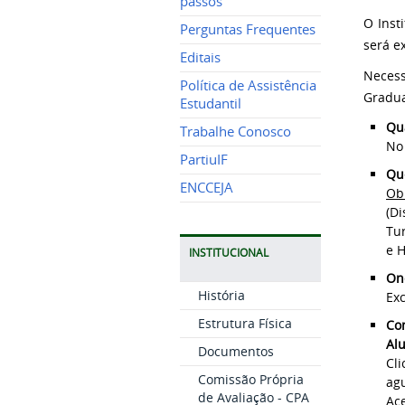
passos
O Inst
Perguntas Frequentes
será e
Editais
Neces
Política de Assistência
Gradua
Estudantil
Qu
Trabalhe Conosco
No 
PartiuIF
Qu
ENCCEJA
Ob
(Di
Tu
e 
INSTITUCIONAL
On
História
Ex
Estrutura Física
Co
Alu
Documentos
Cli
Comissão Própria
agu
de Avaliação - CPA
Ace