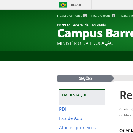
BRASIL
Ir para o conteúdo
1
Ir para o menu
2
Ir para a
Instituto Federal de São Paulo
Campus Barr
MINISTÉRIO DA EDUCAÇÃO
SEÇÕES
Re
EM DESTAQUE
PDI
Criado: 
de Março
Estude Aqui
Alunos: primeiros
Orient