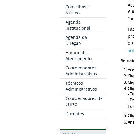
Ace
Conselhos e
Al
Núcleos
“pr
Agenda
Institucional
Fa
pr
Agenda da
Direção
di
au
Horário de
Atendimento
Rematr
Coordenadores
Ace
Administrativos
Cli
Cli
Técnicos
Administrativos
Cli
- T
Coordenadores de
- D
Curso
Ex:
Docentes
Cli
An