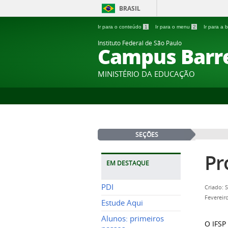
BRASIL
Ir para o conteúdo
1
Ir para o menu
2
Ir para a
Instituto Federal de São Paulo
Campus Barr
MINISTÉRIO DA EDUCAÇÃO
SEÇÕES
Pr
EM DESTAQUE
PDI
Criado: 
Fevereir
Estude Aqui
Alunos: primeiros
O IFSP