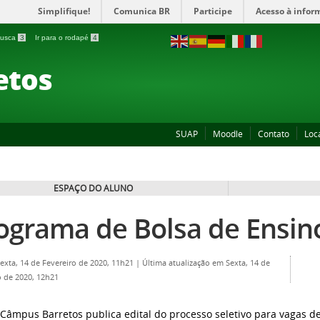
Simplifique!
Comunica BR
Participe
Acesso à infor
 busca
3
Ir para o rodapé
4
etos
SUAP
Moodle
Contato
Loc
ESPAÇO DO ALUNO
ograma de Bolsa de Ensin
Sexta, 14 de Fevereiro de 2020, 11h21
|
Última atualização em Sexta, 14 de
o de 2020, 12h21
 Câmpus Barretos publica edital do processo seletivo para vagas de