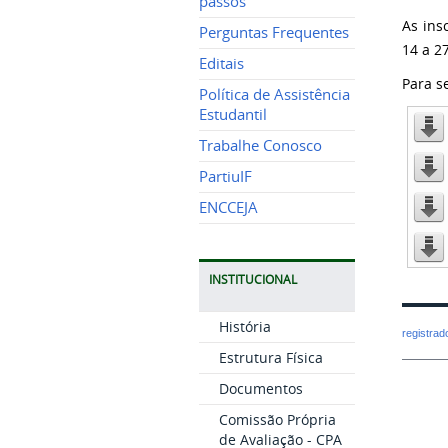
passos
As ins
Perguntas Frequentes
14 a 2
Editais
Para s
Política de Assistência
Estudantil
Trabalhe Conosco
PartiuIF
ENCCEJA
INSTITUCIONAL
História
registra
Estrutura Física
Documentos
Comissão Própria
de Avaliação - CPA