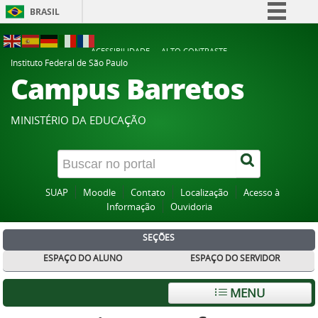
BRASIL
Simplifique!
ACESSIBILIDADE
ALTO CONTRASTE
Comunica BR
Instituto Federal de São Paulo
Campus Barretos
Participe
Acesso à informação
MINISTÉRIO DA EDUCAÇÃO
Legislação
Canais
SUAP
Moodle
Contato
Localização
Acesso à
Informação
Ouvidoria
SEÇÕES
ESPAÇO DO ALUNO
ESPAÇO DO SERVIDOR
MENU