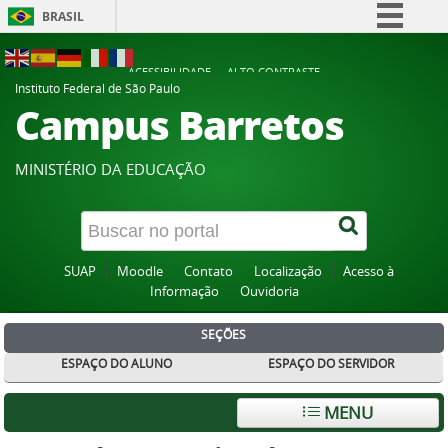
BRASIL
Simplifique!
ACESSIBILIDADE
ALTO CONTRASTE
Comunica BR
Instituto Federal de São Paulo
Campus Barretos
Participe
Acesso à informação
MINISTÉRIO DA EDUCAÇÃO
Legislação
Canais
SUAP
Moodle
Contato
Localização
Acesso à
Informação
Ouvidoria
SEÇÕES
ESPAÇO DO ALUNO
ESPAÇO DO SERVIDOR
MENU