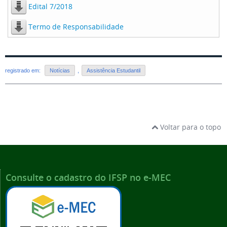
Edital 7/2018
Termo de Responsabilidade
registrado em:
Notícias
,
Assistência Estudantil
Voltar para o topo
Consulte o cadastro do IFSP no e-MEC