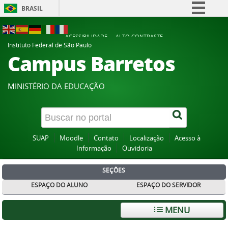
BRASIL
Simplifique!
ACESSIBILIDADE
ALTO CONTRASTE
Comunica BR
Instituto Federal de São Paulo
Campus Barretos
Participe
Acesso à informação
MINISTÉRIO DA EDUCAÇÃO
Legislação
Canais
SUAP
Moodle
Contato
Localização
Acesso à
Informação
Ouvidoria
SEÇÕES
ESPAÇO DO ALUNO
ESPAÇO DO SERVIDOR
MENU