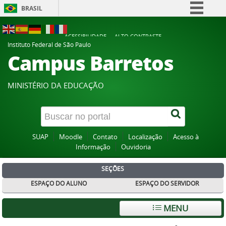
BRASIL
Simplifique!
ACESSIBILIDADE
ALTO CONTRASTE
Comunica BR
Instituto Federal de São Paulo
Campus Barretos
Participe
Acesso à informação
MINISTÉRIO DA EDUCAÇÃO
Legislação
Canais
SUAP
Moodle
Contato
Localização
Acesso à
Informação
Ouvidoria
SEÇÕES
ESPAÇO DO ALUNO
ESPAÇO DO SERVIDOR
MENU