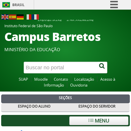
BRASIL
Simplifique!
ACESSIBILIDADE
ALTO CONTRASTE
Comunica BR
Instituto Federal de São Paulo
Campus Barretos
Participe
Acesso à informação
MINISTÉRIO DA EDUCAÇÃO
Legislação
Canais
SUAP
Moodle
Contato
Localização
Acesso à
Informação
Ouvidoria
SEÇÕES
ESPAÇO DO ALUNO
ESPAÇO DO SERVIDOR
MENU