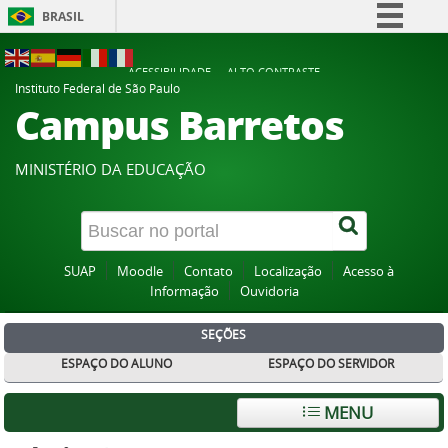
BRASIL
Simplifique!
ACESSIBILIDADE
ALTO CONTRASTE
Comunica BR
Instituto Federal de São Paulo
Campus Barretos
Participe
Acesso à informação
MINISTÉRIO DA EDUCAÇÃO
Legislação
Canais
SUAP
Moodle
Contato
Localização
Acesso à
Informação
Ouvidoria
SEÇÕES
ESPAÇO DO ALUNO
ESPAÇO DO SERVIDOR
MENU