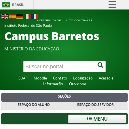
BRASIL
Simplifique!
ACESSIBILIDADE
ALTO CONTRASTE
Comunica BR
Instituto Federal de São Paulo
Campus Barretos
Participe
Acesso à informação
MINISTÉRIO DA EDUCAÇÃO
Legislação
Canais
SUAP
Moodle
Contato
Localização
Acesso à
Informação
Ouvidoria
SEÇÕES
ESPAÇO DO ALUNO
ESPAÇO DO SERVIDOR
MENU