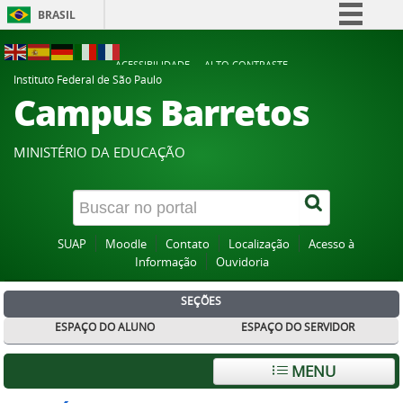
BRASIL
Simplifique!
ACESSIBILIDADE
ALTO CONTRASTE
Comunica BR
Instituto Federal de São Paulo
Campus Barretos
Participe
Acesso à informação
MINISTÉRIO DA EDUCAÇÃO
Legislação
Canais
SUAP
Moodle
Contato
Localização
Acesso à
Informação
Ouvidoria
SEÇÕES
ESPAÇO DO ALUNO
ESPAÇO DO SERVIDOR
MENU